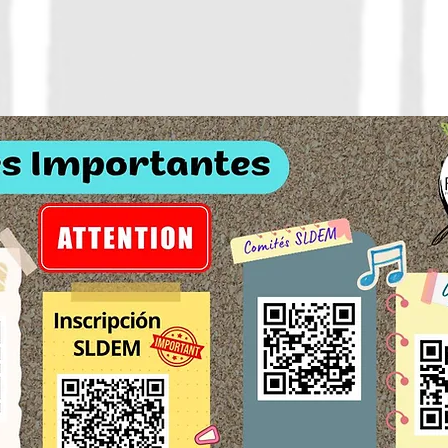
cumento
Aplicación 
 PDF
estad