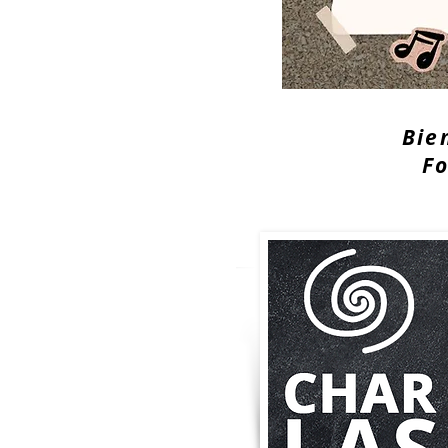
Bie
For