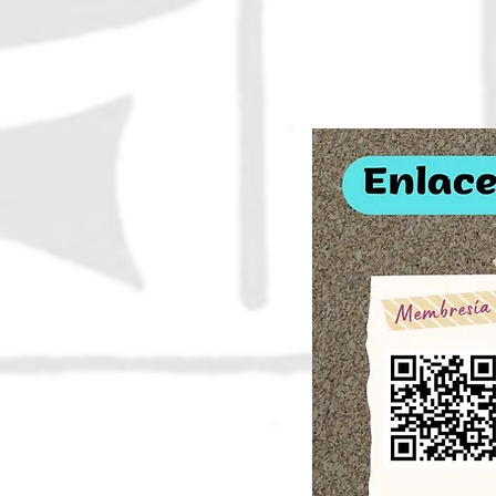
Descarga el do
convocatoria