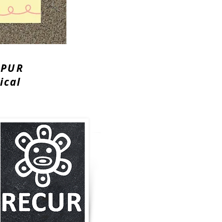
MPUR
ical