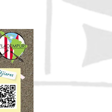
para el visado
ounidense